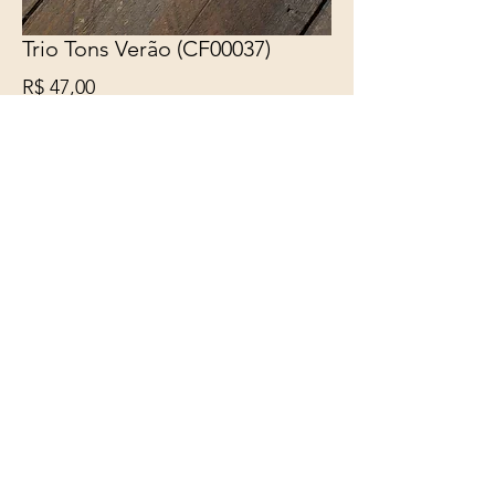
Trio Tons Verão (CF00037)
Preço
R$ 47,00
Esgotado
Belíssimo Colar confeccionado
com fio triplo encerado especial
marrom, com pingente trio a partir
de Cápsula de Café em alumínio
nas cores dourado, dourado
nicaragua e laranja com cafe, com
entremeios.
Comprimento: ajustável de 50cm a
55cm por argolas, fecho em
lagosta.
*terminais, fecho e argolas não