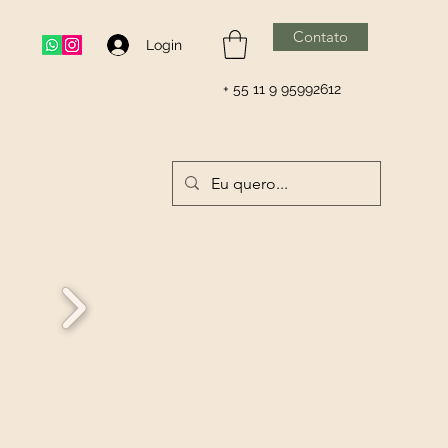
Contato
Login
+ 55 11 9 95992612