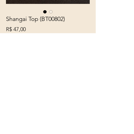
Shangai Top (BT00802)
Preço
R$ 47,00
Quantidade
*
Adicionar ao carrinho
Levíssimo Brinco Redondo na cor
vermelho shangai, com pastilha
em resina cru, base pino em
Zamak (liga de metais: zinco,
alumínio, magnésio e cobre com
ponto de fusão entre 385 °C e 485
°C)