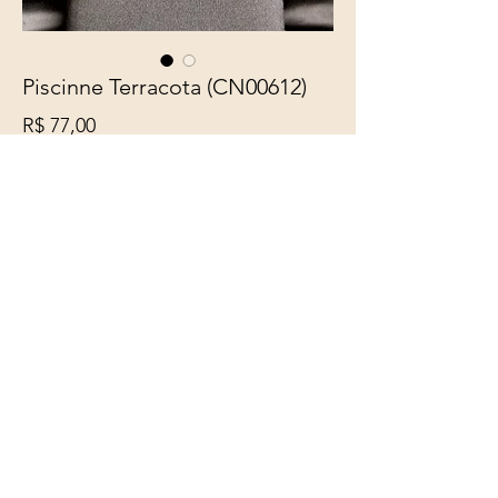
Piscinne Terracota (CN00612)
Preço
R$ 77,00
Quantidade
*
Adicionar ao carrinho
Belíssimo Colar confeccionado
com fio encerado especial
caramelo, com pingente mandala
a partir de Cápsula de Café em
alumínio nas cores azul especial e
terra, com entremeios.