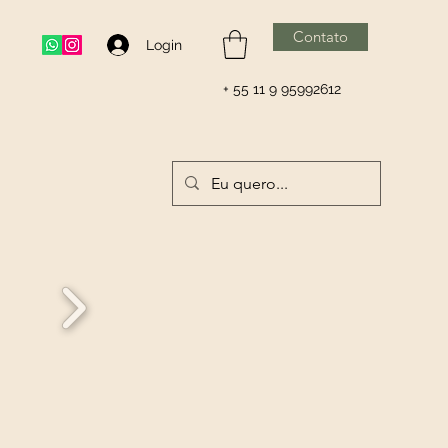
Contato
Login
+ 55 11 9 95992612