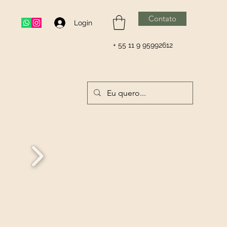
Contato
Login
+ 55 11 9 95992612