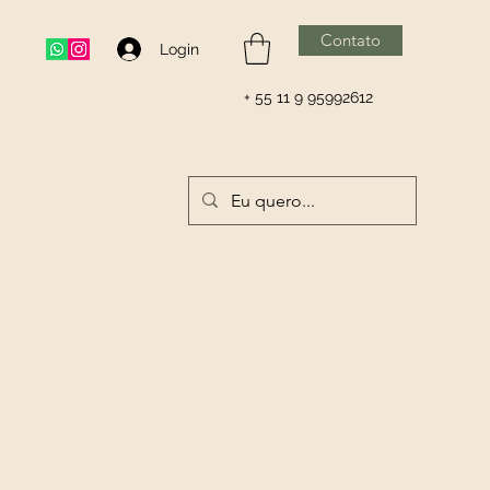
Contato
Login
+ 55 11 9 95992612