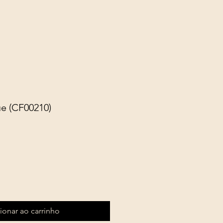
ue (CF00210)
ionar ao carrinho