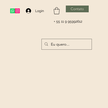
Contato
Login
+ 55 11 9 95992612