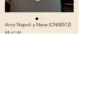
Arco Napoli y Neve (CN00512)
Preço
R$ 67,00
Quantidade
*
Adicionar ao carrinho
Belíssimo Colar confeccionado
com fio encerado especial preto,
com pingente arco a partir de
Cápsula de Café em alumínio nas
cores vermelho, branco matte e