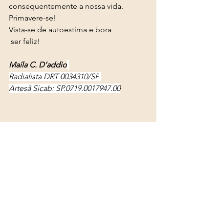
consequentemente a nossa vida. 
Primavere-se! 
Vista-se de autoestima e bora
 ser feliz!
Maíla C. D’addìo
Radialista DRT 0034310/SP
Artesã Sicab: SP.0719.0017947.00