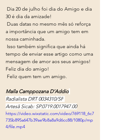
 Dia 20 de julho foi dia do Amigo e dia 
30 é dia da amizade! 
 Duas datas no mesmo mês só reforça 
a importância que um amigo tem em 
nossa caminhada. 
 Isso também significa que ainda há 
tempo de enviar esse artigo como uma 
mensagem de amor aos seus amigos! 
Feliz dia do amigo! 
 Feliz quem tem um amigo. 
Maíla Camppozana D’Addio
Radialista DRT 0034310/SP
Artesã Sicab: SP.0719.0017947.00
https://video.wixstatic.com/video/769118_6c7
735b895a647b39ae9b8a8a9d6cc88/1080p/mp
4/file.mp4