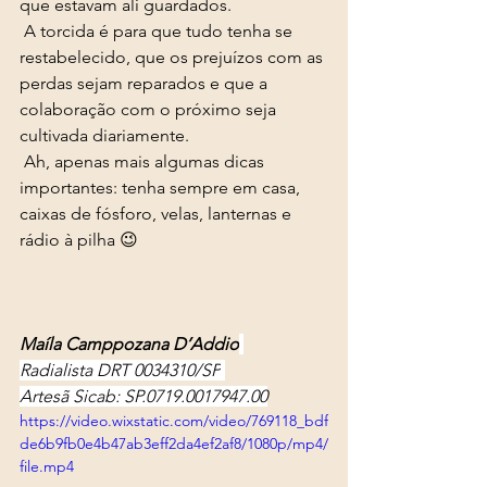
que estavam ali guardados. 
 A torcida é para que tudo tenha se 
restabelecido, que os prejuízos com as 
perdas sejam reparados e que a 
colaboração com o próximo seja 
cultivada diariamente. 
 Ah, apenas mais algumas dicas 
importantes: tenha sempre em casa, 
caixas de fósforo, velas, lanternas e 
rádio à pilha 😉
Maíla Camppozana D’Addio
Radialista DRT 0034310/SP
Artesã Sicab: SP.0719.0017947.00
https://video.wixstatic.com/video/769118_bdf
de6b9fb0e4b47ab3eff2da4ef2af8/1080p/mp4/
file.mp4