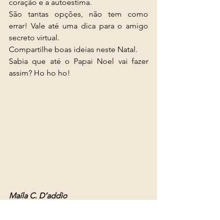
coração e a autoestima. 
São tantas opções, não tem como 
errar! Vale até uma dica para o amigo 
secreto virtual. 
Compartilhe boas ideias neste Natal. 
Sabia que até o Papai Noel vai fazer 
assim? Ho ho ho! 
Maíla C. D’addìo
Radialista DRT 0034310/SP
Artesã Sicab: SP.0719.0017947.00