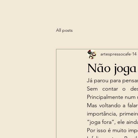
All posts
artespressocafe
14 
Não joga 
Já parou para pensar
Sem contar o des
Principalmente num 
Mas voltando a falar
importância, primei
“joga fora”, ele ain
Por isso é muito imp