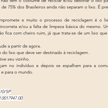
l não tem o costume de reciclar e/ou destinar o lixo pa
de 75% dos Brasileiros ainda não separam o lixo. É pre
mpromete e muito o processo de reciclagem é o lix
incorreta e/ou a falta de limpeza básica do mesmo. U
o fica com cheiro ruim, já que trata-se de um lixo que 
 
de a partir de agora. 
 do lixo que deve ser destinado à reciclagem. 
ve seu vizinho. 
am no indivíduo e depois se espalham para a comun
 e para o mundo.  
310/SP
9.0017947.00