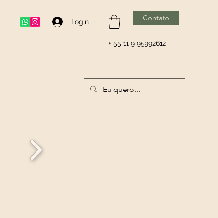
Contato
Login
+ 55 11 9 95992612