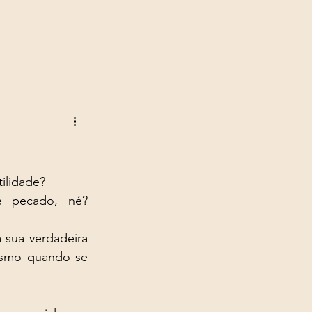
ilidade? 
pecado, né?  
 sua verdadeira 
esmo quando se 