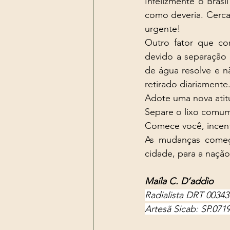
Infelizmente o Brasi
como deveria. Cerca 
urgente!
Outro fator que co
devido a separação 
de água resolve e nã
retirado diariamente.
Adote uma nova atitu
Separe o lixo comum
Comece você, incenti
As mudanças começ
cidade, para a nação
Maíla C. D’addìo
Radialista DRT 0034
Artesã Sicab: SP.071