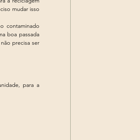
ra a reciclagem 
ciso mudar isso 
o contaminado 
ma boa passada 
não precisa ser 
idade, para a 