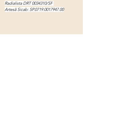
Radialista DRT 0034310/SP
Artesã Sicab: SP.0719.0017947.00
Ver tudo
Posts recentes