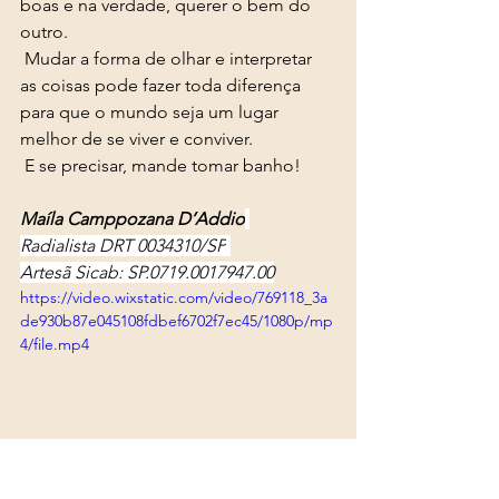
boas e na verdade, querer o bem do 
outro. 
 Mudar a forma de olhar e interpretar 
as coisas pode fazer toda diferença 
para que o mundo seja um lugar 
melhor de se viver e conviver. 
 E se precisar, mande tomar banho! 
Maíla Camppozana D’Addio
Radialista DRT 0034310/SP
Artesã Sicab: SP.0719.0017947.00
https://video.wixstatic.com/video/769118_3a
de930b87e045108fdbef6702f7ec45/1080p/mp
4/file.mp4