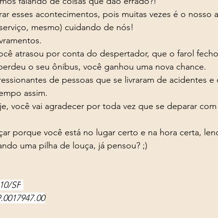
mos falando de coisas que dão errado?!
serviço, mesmo) cuidando de nós! 
ivramentos. 
e perdeu o seu ônibus, você ganhou uma nova chance. 
empo assim. 
oje, você vai agradecer por toda vez que se deparar com
 porque você está no lugar certo e na hora certa, lend
ando uma pilha de louça, já pensou? ;)
310/SP
9.0017947.00