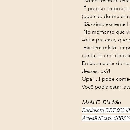
 Como assim se esta
 É preciso reconsiderar esses acontecimentos, pois muitas vezes é o nosso anjo da guarda 
(que não dorme em 
 São simplesmente l
 No momento que você atrasou por conta do despertador, que o farol fechou, teve que 
voltar pra casa, qu
 Existem relatos impressionantes de pessoas que se livraram de acidentes e desastres por 
conta de um contrat
Então, a partir de h
dessas, ok?!
Opa! Já pode começar
Você podia estar lav
Maíla C. D’addìo
Radialista DRT 0034
Artesã Sicab: SP.071