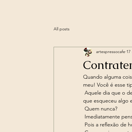
All posts
artespressocafe
17
Contrate
Quando alguma coisa
meu! Você é esse ti
 Aquele dia que o despertador não toca, o farol fecha bem na sua vez, sai de casa, lembra 
que esqueceu algo e 
 Quem nunca? 
 Imediatamente pens
 Pois a reflexão de h