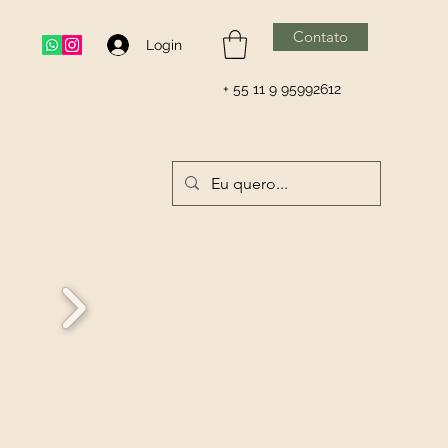
Contato
Login
+ 55 11 9 95992612