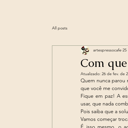
All posts
artespressocafe
25 
Com que 
Atualizado:
26 de fev. de 
Quem nunca parou na
que você me convido
Fique em paz! A es
usar, que nada combi
Pois saiba que a sol
Vamos começar troc
É isso mesmo, o ac