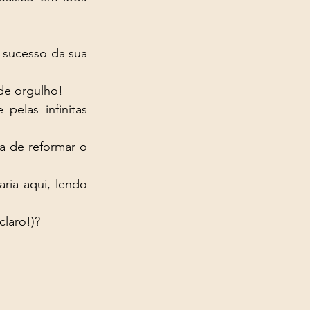
 sucesso da sua 
de orgulho! 
elas infinitas 
 de reformar o 
ria aqui, lendo 
laro!)?