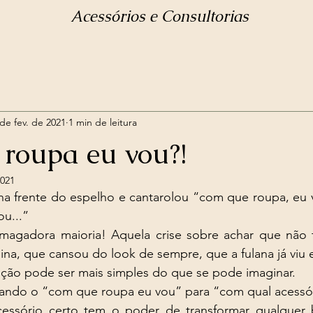
Acessórios e Consultorias
de fev. de 2021
1 min de leitura
roupa eu vou?!
2021
 frente do espelho e cantarolou “com que roupa, eu v
u...”
magadora maioria! Aquela crise sobre achar que não 
na, que cansou do look de sempre, que a fulana já viu es
ução pode ser mais simples do que se pode imaginar.  
ando o “com que roupa eu vou” para “com qual acessór
essório certo tem o poder de transformar qualquer 