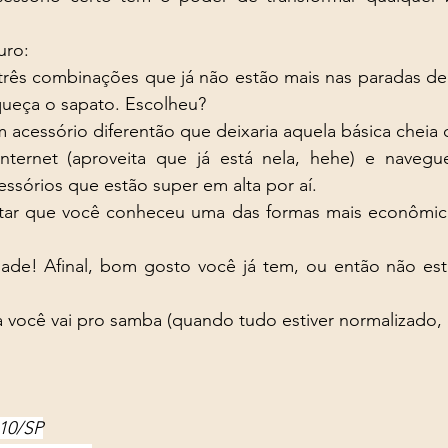
uro: 
 três combinações que já não estão mais nas paradas de
queça o sapato. Escolheu? 
 acessório diferentão que deixaria aquela básica cheia 
nternet (aproveita que já está nela, hehe) e navegue p
essórios que estão super em alta por aí. 
tar que você conheceu uma das formas mais econômica
idade! Afinal, bom gosto você já tem, ou então não esta
você vai pro samba (quando tudo estiver normalizado, c
310/SP