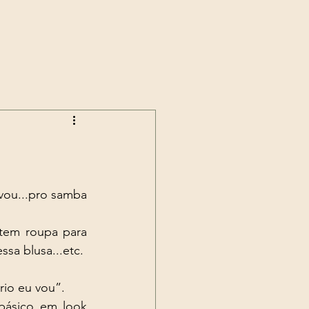
ou...pro samba 
tem roupa para 
sa blusa...etc. 
io eu vou”.
básico em look 