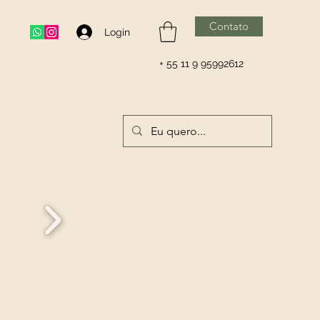
Contato
Login
+ 55 11 9 95992612