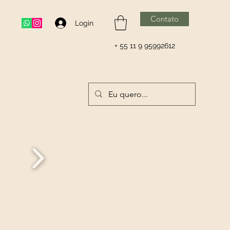
Contato
Login
+ 55 11 9 95992612