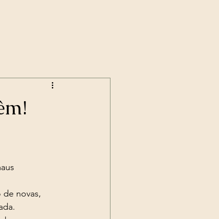
êm!
ada. 