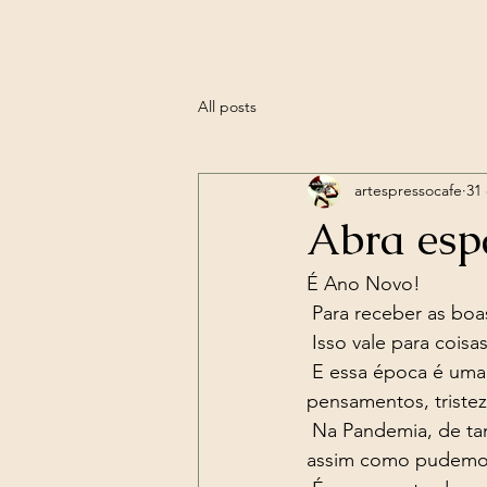
All posts
artespressocafe
31
Abra esp
É Ano Novo! 
 Para receber as bo
 Isso vale para cois
 E essa época é uma excelente oportunidade para praticar o desapego de maus 
pensamentos, tristez
 Na Pandemia, de tanto ficar em casa, algumas roupas voltaram a ter o rótulo de novas, 
assim como pudemos 