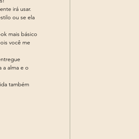
s! 
tilo ou se ela 
pois você me 
 a alma e o 