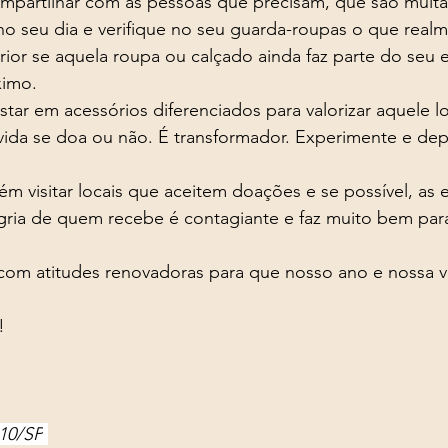
mpartilhar com as pessoas que precisam, que são muita
rior se aquela roupa ou calçado ainda faz parte do seu es
ximo. 
vida se doa ou não. É transformador. Experimente e de
gria de quem recebe é contagiante e faz muito bem para
!
310/SP