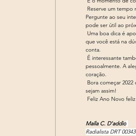
 É o momento de co
 Reserve um tempo no seu dia e verifique no seu guarda-roupas o que realmente irá usar. 
Pergunte ao seu inte
pode ser útil ao pró
 Uma boa dica é apostar em acessórios diferenciados para valorizar aquele look mais básico 
que você está na dú
conta. 
 É interessante também visitar locais que aceitem doações e se possível, as entregue 
pessoalmente. A ale
coração. 
 Bora começar 2022 com atitudes renovadoras para que nosso ano e nossa vida também 
sejam assim! 
 Feliz Ano Novo feliz
Maíla C. D’addìo
Radialista DRT 0034