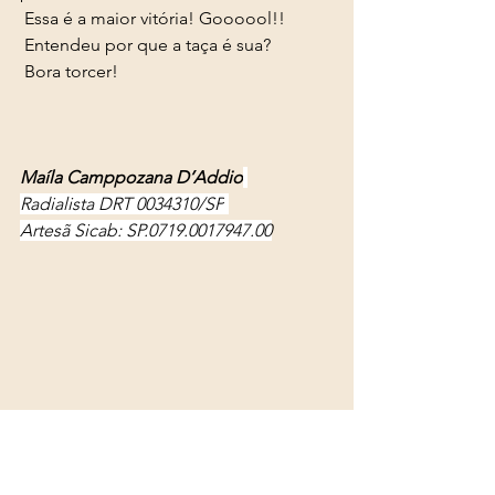
 Essa é a maior vitória! Goooool!! 
 Entendeu por que a taça é sua? 
 Bora torcer! 
Maíla Camppozana D’Addio
Radialista DRT 0034310/SP
Artesã Sicab: SP.0719.0017947.00